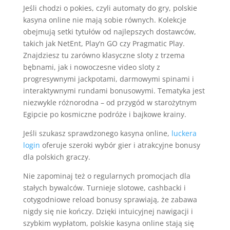
Jeśli chodzi o pokies, czyli automaty do gry, polskie
kasyna online nie mają sobie równych. Kolekcje
obejmują setki tytułów od najlepszych dostawców,
takich jak NetEnt, Play’n GO czy Pragmatic Play.
Znajdziesz tu zarówno klasyczne sloty z trzema
bębnami, jak i nowoczesne video sloty z
progresywnymi jackpotami, darmowymi spinami i
interaktywnymi rundami bonusowymi. Tematyka jest
niezwykle różnorodna – od przygód w starożytnym
Egipcie po kosmiczne podróże i bajkowe krainy.
Jeśli szukasz sprawdzonego kasyna online,
luckera
login
oferuje szeroki wybór gier i atrakcyjne bonusy
dla polskich graczy.
Nie zapominaj też o regularnych promocjach dla
stałych bywalców. Turnieje slotowe, cashbacki i
cotygodniowe reload bonusy sprawiają, że zabawa
nigdy się nie kończy. Dzięki intuicyjnej nawigacji i
szybkim wypłatom, polskie kasyna online stają się